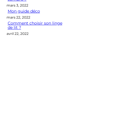
mars 3, 2022
Mon guide déco
mars 22, 2022
Comment choisir son linge
de lit ?
avril 22, 2022
Categories
CONSEILS DÉCO
LES M2 QUI COMPTENT
OUTIL DÉCO
POINT DE VUE
SÉLECTION D'ARTICLES DÉCO