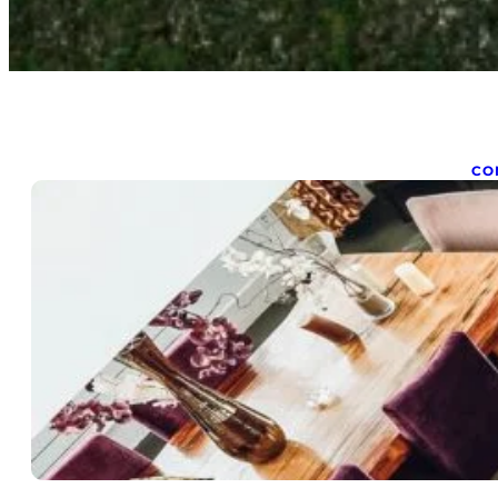
CO
C
p
mar
Co
in
de