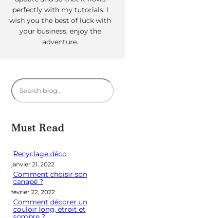
perfectly with my tutorials. I
wish you the best of luck with
your business, enjoy the
adventure.
R
e
c
h
Must Read
e
r
Recyclage déco
janvier 21, 2022
c
Comment choisir son
h
canapé ?
e
février 22, 2022
Comment décorer un
r
couloir long, étroit et
sombre ?