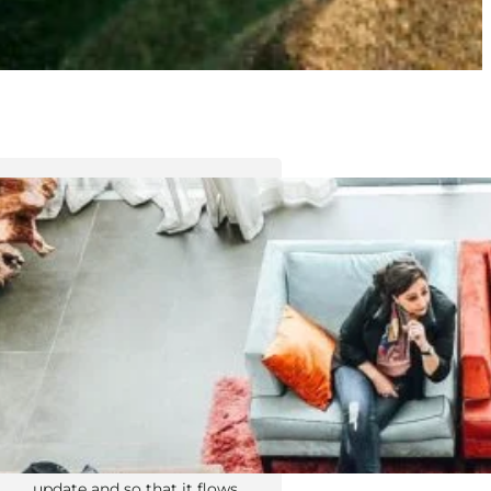
Tyler Moore
Hello, my name is Tyler Moore
and with the help of many
people I made this template. I
made it so it is super easy to
update and so that it flows