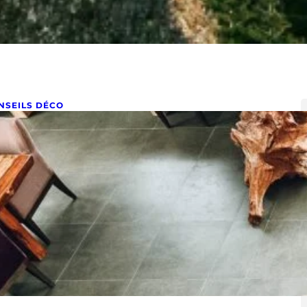
NSEILS DÉCO
omment aménager une grande
ièce de vie ?
s 29, 2023
mment aménager une grande pièce de vie : 5
dispensables à connaître Aménager une grande pièce
 vie…