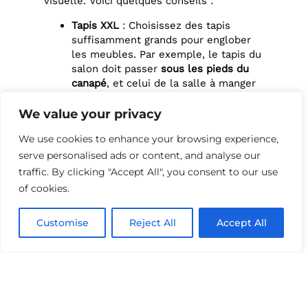
visuelle. Voici quelques conseils :
Tapis XXL
: Choisissez des tapis
suffisamment grands pour englober
les meubles. Par exemple, le tapis du
salon doit passer
sous les pieds du
canapé
, et celui de la salle à manger
doit dépasser des chaises.
Canapés à dossiers bas
: Pour
We value your privacy
préserver la perception des volumes
We use cookies to enhance your browsing experience,
de la pièce, privilégiez des canapés
aux dossiers bas, qui structurent
serve personalised ads or content, and analyse our
l’espace sans l’alourdir visuellement.
traffic. By clicking "Accept All", you consent to our use
Tables basses XXL
: Elles habillent le
of cookies.
coin salon et renforcent l’équilibre
visuel avec les autres meubles.
Customise
Reject All
Accept All
3. Jouez avec
les