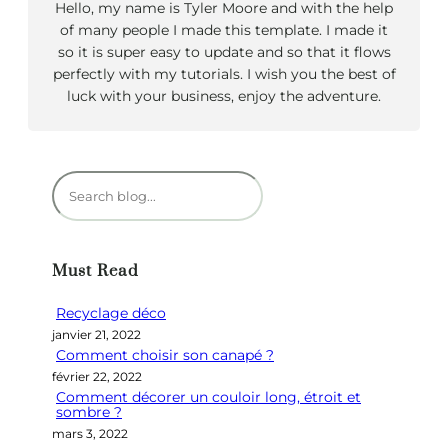
Hello, my name is Tyler Moore and with the help
of many people I made this template. I made it
so it is super easy to update and so that it flows
perfectly with my tutorials. I wish you the best of
luck with your business, enjoy the adventure.
R
e
c
h
Must Read
e
r
Recyclage déco
c
janvier 21, 2022
h
Comment choisir son canapé ?
e
février 22, 2022
r
Comment décorer un couloir long, étroit et
sombre ?
mars 3, 2022