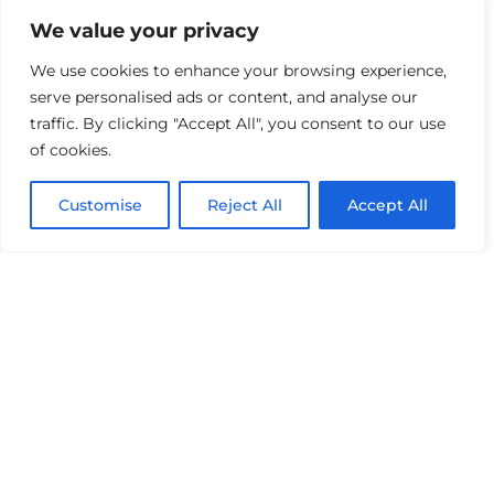
vous pouvez aussi réaliser un patron à
We value your privacy
l’aide de cartons et le déplacer jusqu‘à
trouver sa place idéale.
We use cookies to enhance your browsing experience,
serve personalised ads or content, and analyse our
Envisager le
traffic. By clicking "Accept All", you consent to our use
of cookies.
volume de
Customise
Reject All
Accept All
votre canapé
en fonction
de la taille de
votre salon
Voici les 2 options qui s’offrent à vous pour