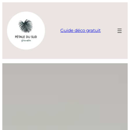
Aller
au
contenu
Guide déco gratuit