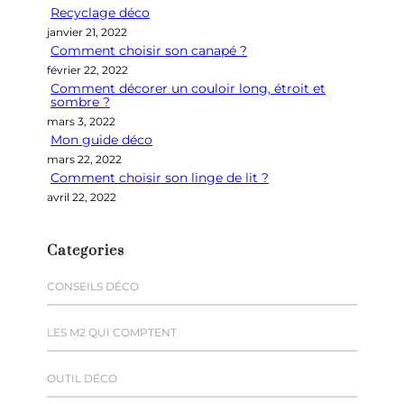
Recyclage déco
c
janvier 21, 2022
h
Comment choisir son canapé ?
e
février 22, 2022
r
Comment décorer un couloir long, étroit et
sombre ?
mars 3, 2022
Mon guide déco
mars 22, 2022
Comment choisir son linge de lit ?
avril 22, 2022
Categories
CONSEILS DÉCO
LES M2 QUI COMPTENT
OUTIL DÉCO