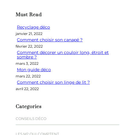
c
h
Must Read
e
r
Recyclage déco
c
janvier 21, 2022
h
Comment choisir son canapé ?
e
février 22, 2022
r
Comment décorer un couloir long, étroit et
sombre ?
mars 3, 2022
Mon guide déco
mars 22, 2022
Comment choisir son linge de lit ?
avril 22, 2022
Categories
CONSEILS DÉCO
LES M2 QUI COMPTENT