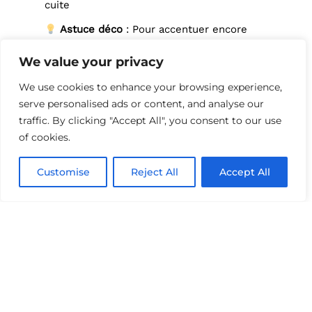
cuite
Astuce déco
: Pour accentuer encore
plus le contraste, misez sur un
mobilier
contemporain aux lignes épurées
et évitez
We value your privacy
l’accumulation de bois foncé, qui pourrait
We use cookies to enhance your browsing experience,
renforcer le côté rustique du sol.
serve personalised ads or content, and analyse our
traffic. By clicking "Accept All", you consent to our use
Astuce n°2 :
of cookies.
Ajouter des
Customise
Reject All
Accept All
tapis pour
structurer
l’espace