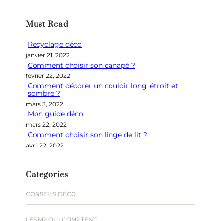
c
h
Must Read
e
r
Recyclage déco
c
janvier 21, 2022
h
Comment choisir son canapé ?
e
février 22, 2022
r
Comment décorer un couloir long, étroit et
sombre ?
mars 3, 2022
Mon guide déco
mars 22, 2022
Comment choisir son linge de lit ?
avril 22, 2022
Categories
CONSEILS DÉCO
LES M2 QUI COMPTENT