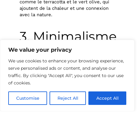
comme le terracotta et le vert olive, qui
ajoutent de la chaleur et une connexion
avec la nature.
3. Minimalisme
et
We value your privacy
We use cookies to enhance your browsing experience,
fonctionnalité
serve personalised ads or content, and analyse our
traffic. By clicking "Accept All", you consent to our use
of cookies.
Le minimalisme reste tendance, avec un
accent mis sur des espaces épurés et bien
Customise
Reject All
Accept All
organisés. Les meubles multifonctionnels,
les solutions de rangement intelligentes et
les éléments encastrés optimiseront
l’espace tout en conservant une esthétique
sobre et élégante.