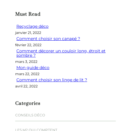
c
h
Must Read
e
r
Recyclage déco
c
janvier 21, 2022
h
Comment choisir son canapé ?
e
février 22, 2022
r
Comment décorer un couloir long, étroit et
sombre ?
mars 3, 2022
Mon guide déco
mars 22, 2022
Comment choisir son linge de lit ?
avril 22, 2022
Categories
CONSEILS DÉCO
LES M2 QUI COMPTENT