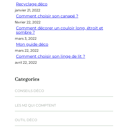
Recyclage déco
c
janvier 21, 2022
h
Comment choisir son canapé ?
e
février 22, 2022
r
Comment décorer un couloir long, étroit et
sombre ?
mars 3, 2022
Mon guide déco
mars 22, 2022
Comment choisir son linge de lit ?
avril 22, 2022
Categories
CONSEILS DÉCO
LES M2 QUI COMPTENT
OUTIL DÉCO