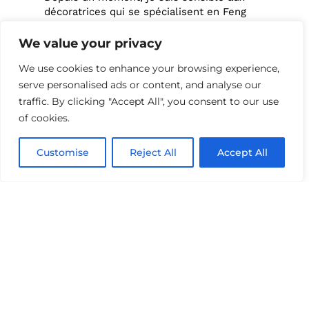
décoratrices qui se spécialisent en Feng
shui pour offrir un service supplémentaire
à leurs clients. Et pour me familiariser un
We value your privacy
petit peu plus avec cette technique au
We use cookies to enhance your browsing experience,
service de notre bien-être, j’ai trouvé ce
livre Toit et moi qui est une jolie
serve personalised ads or content, and analyse our
découverte sur ce qu’est le Feng shui et
traffic. By clicking "Accept All", you consent to our use
sur ce qu’il peut apporter chez soi pour
of cookies.
améliorer son bien-être dans chacune de
nos pièces et nous permettre d’atteindre
Customise
Reject All
Accept All
nos objectifs de vie.
Ce livre est co-écrit par Billie Blanket
(journaliste déco parisienne) et Caroline
Watelet (designer d’intérieur) qui a une
profonde conscience environnementale et
une attention poussée au bien être chez
soi. Et qui s’est spécialisée en Feng shui et
en géobiologie.
Vous trouverez dans ce livre plus de 300
pages présentant
les principes du Feng