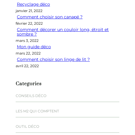
Recyclage déco
c
janvier 21, 2022
h
Comment choisir son canapé ?
e
février 22, 2022
r
Comment décorer un couloir long, étroit et
sombre ?
mars 3, 2022
Mon guide déco
mars 22, 2022
Comment choisir son linge de lit ?
avril 22, 2022
Categories
CONSEILS DÉCO
LES M2 QUI COMPTENT
OUTIL DÉCO