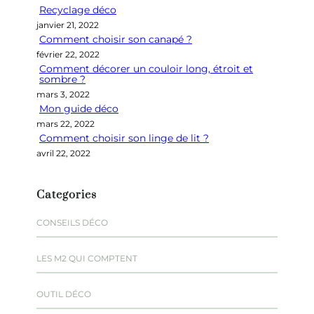
Recyclage déco
c
janvier 21, 2022
h
Comment choisir son canapé ?
e
février 22, 2022
r
Comment décorer un couloir long, étroit et
sombre ?
mars 3, 2022
Mon guide déco
mars 22, 2022
Comment choisir son linge de lit ?
avril 22, 2022
Categories
CONSEILS DÉCO
LES M2 QUI COMPTENT
OUTIL DÉCO