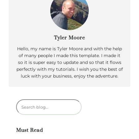
Tyler Moore
Hello, my name is Tyler Moore and with the help
of many people I made this template. I made it
so it is super easy to update and so that it flows
perfectly with my tutorials. I wish you the best of
luck with your business, enjoy the adventure.
R
e
c
h
Must Read
e
r