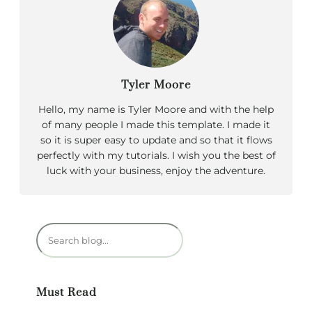
Tyler Moore
Hello, my name is Tyler Moore and with the help
of many people I made this template. I made it
so it is super easy to update and so that it flows
perfectly with my tutorials. I wish you the best of
luck with your business, enjoy the adventure.
R
e
c
h
Must Read
e
r