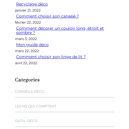
Recyclage déco
c
janvier 21, 2022
h
Comment choisir son canapé ?
e
février 22, 2022
r
Comment décorer un couloir long, étroit et
sombre ?
mars 3, 2022
Mon guide déco
mars 22, 2022
Comment choisir son linge de lit ?
avril 22, 2022
Categories
CONSEILS DÉCO
LES M2 QUI COMPTENT
OUTIL DÉCO