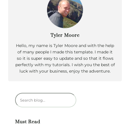
Tyler Moore
Hello, my name is Tyler Moore and with the help
of many people I made this template. I made it
so it is super easy to update and so that it flows
perfectly with my tutorials. I wish you the best of
luck with your business, enjoy the adventure.
R
e
c
h
Must Read
e
r