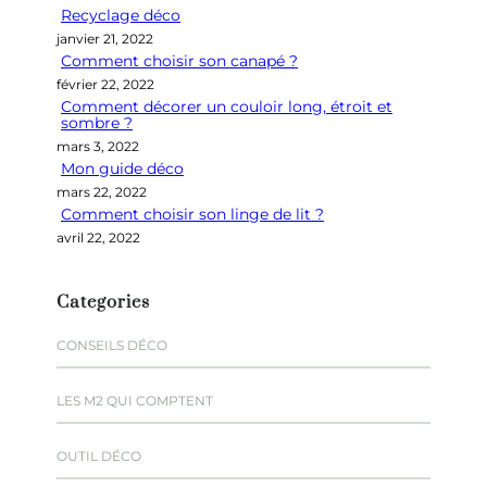
Recyclage déco
c
janvier 21, 2022
h
Comment choisir son canapé ?
e
février 22, 2022
r
Comment décorer un couloir long, étroit et
sombre ?
mars 3, 2022
Mon guide déco
mars 22, 2022
Comment choisir son linge de lit ?
avril 22, 2022
Categories
CONSEILS DÉCO
LES M2 QUI COMPTENT
OUTIL DÉCO