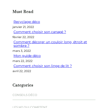
c
h
Must Read
e
r
Recyclage déco
c
janvier 21, 2022
h
Comment choisir son canapé ?
e
février 22, 2022
r
Comment décorer un couloir long, étroit et
sombre ?
mars 3, 2022
Mon guide déco
mars 22, 2022
Comment choisir son linge de lit ?
avril 22, 2022
Categories
CONSEILS DÉCO
LES M2 QUI COMPTENT