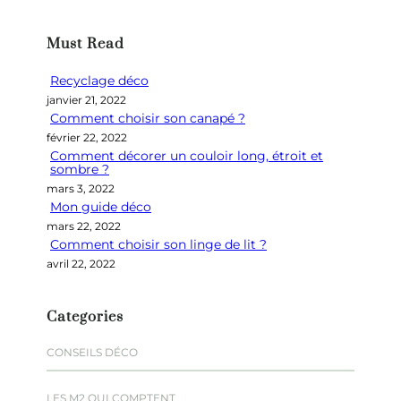
c
h
Must Read
e
r
Recyclage déco
c
janvier 21, 2022
h
Comment choisir son canapé ?
e
février 22, 2022
r
Comment décorer un couloir long, étroit et
sombre ?
mars 3, 2022
Mon guide déco
mars 22, 2022
Comment choisir son linge de lit ?
avril 22, 2022
Categories
CONSEILS DÉCO
LES M2 QUI COMPTENT