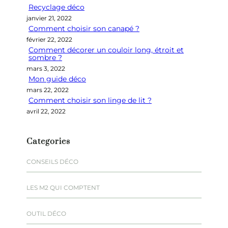
Recyclage déco
c
janvier 21, 2022
h
Comment choisir son canapé ?
e
février 22, 2022
r
Comment décorer un couloir long, étroit et
sombre ?
mars 3, 2022
Mon guide déco
mars 22, 2022
Comment choisir son linge de lit ?
avril 22, 2022
Categories
CONSEILS DÉCO
LES M2 QUI COMPTENT
OUTIL DÉCO