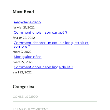
c
h
Must Read
e
r
Recyclage déco
c
janvier 21, 2022
h
Comment choisir son canapé ?
e
février 22, 2022
r
Comment décorer un couloir long, étroit et
sombre ?
mars 3, 2022
Mon guide déco
mars 22, 2022
Comment choisir son linge de lit ?
avril 22, 2022
Categories
CONSEILS DÉCO
LES M2 QUI COMPTENT