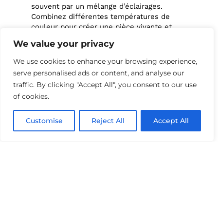
souvent par un mélange d’éclairages.
Combinez différentes températures de
couleur pour créer une pièce vivante et
agréable.
We value your privacy
We use cookies to enhance your browsing experience,
2. Lumen :
serve personalised ads or content, and analyse our
traffic. By clicking "Accept All", you consent to our use
déterminez
of cookies.
l’intensité
Customise
Reject All
Accept All
lumineuse
idéale
Si autrefois on regardait la puissance en
watts, aujourd’hui c’est
Lumen
qui compte.