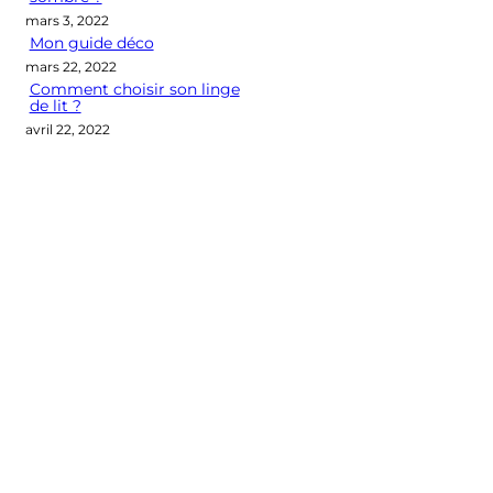
mars 3, 2022
Mon guide déco
mars 22, 2022
Comment choisir son linge
de lit ?
avril 22, 2022
Categories
CONSEILS DÉCO
LES M2 QUI COMPTENT
OUTIL DÉCO
POINT DE VUE
SÉLECTION D'ARTICLES DÉCO