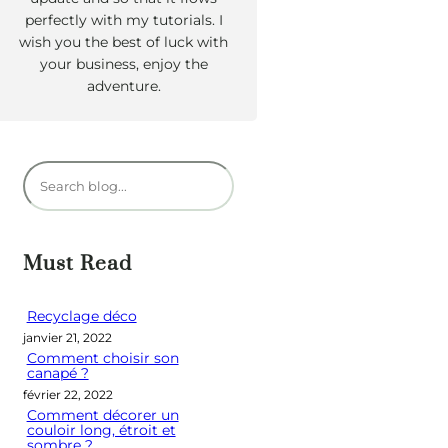
perfectly with my tutorials. I
wish you the best of luck with
your business, enjoy the
adventure.
R
e
c
h
Must Read
e
r
Recyclage déco
janvier 21, 2022
c
Comment choisir son
h
canapé ?
e
février 22, 2022
Comment décorer un
r
couloir long, étroit et
sombre ?