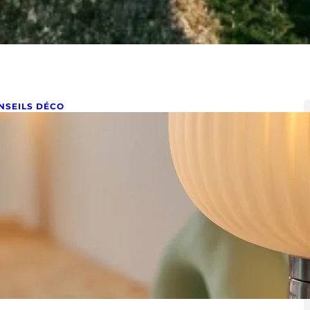
NSEILS DÉCO
omment choisir les ampoules de
es luminaires ?
tembre 25, 2024
mment bien choisir une ampoule pour transformer
ambiance de votre intérieur ? Choisir une ampoule peut
mbler anodin,…