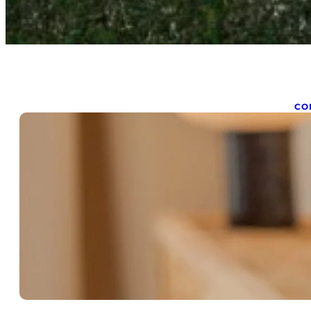
CO
C
s
sep
Co
l’
se