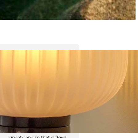
Tyler Moore
Hello, my name is Tyler Moore
and with the help of many
people I made this template. I
made it so it is super easy to
update and so that it flows