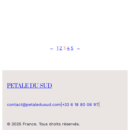
←
1
2
3
4
5
→
PETALE DU SUD
|
|
contact@petaledusud.com
+33 6 18 80 06 97
© 2025 France. Tous droits réservés.