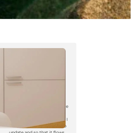
Tyler Moore
Hello, my name is Tyler Moore
and with the help of many
people I made this template. I
made it so it is super easy to
update and so that it flows