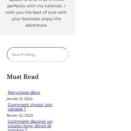
perfectly with my tutorials. I
wish you the best of luck with
your business, enjoy the
adventure.
R
e
c
h
Must Read
e
r
Recyclage déco
janvier 21, 2022
c
Comment choisir son
h
canapé ?
e
février 22, 2022
Comment décorer un
r
couloir long, étroit et
sombre ?