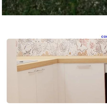
CO
A
s
oct
en 
en
pr