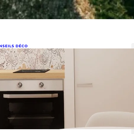
NSEILS DÉCO
ugmenter la valeur locative de
on appartement
obre 4, 2024
soignant le travail sur la cuisine Lorsque vous
visagez de concevoir ou rénover une cuisine, votre
emier…