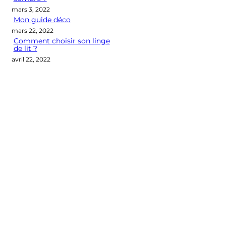
mars 3, 2022
Mon guide déco
mars 22, 2022
Comment choisir son linge
de lit ?
avril 22, 2022
Categories
CONSEILS DÉCO
LES M2 QUI COMPTENT
OUTIL DÉCO
POINT DE VUE
SÉLECTION D'ARTICLES DÉCO