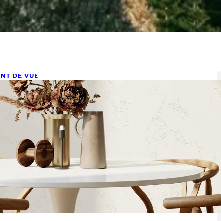
INT DE VUE
es objets à renouveler pour une
éco plus contemporaine ?
vier 29, 2025
jets déco haut de gamme : 5 objets à changer pour
grader votre intérieur Avez-vous l’impression que
tre…