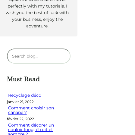
perfectly with my tutorials. I
wish you the best of luck with
your business, enjoy the
adventure.
R
e
c
h
Must Read
e
r
Recyclage déco
janvier 21, 2022
c
Comment choisir son
h
canapé ?
e
février 22, 2022
Comment décorer un
r
couloir long, étroit et
sombre ?