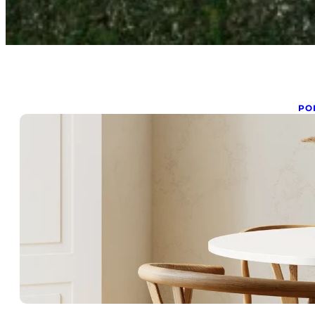
PO
D
d
jan
Ob
up
vo