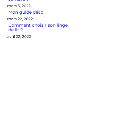
mars 3, 2022
Mon guide déco
mars 22, 2022
Comment choisir son linge
de lit ?
avril 22, 2022
Categories
CONSEILS DÉCO
LES M2 QUI COMPTENT
OUTIL DÉCO
POINT DE VUE
SÉLECTION D'ARTICLES DÉCO