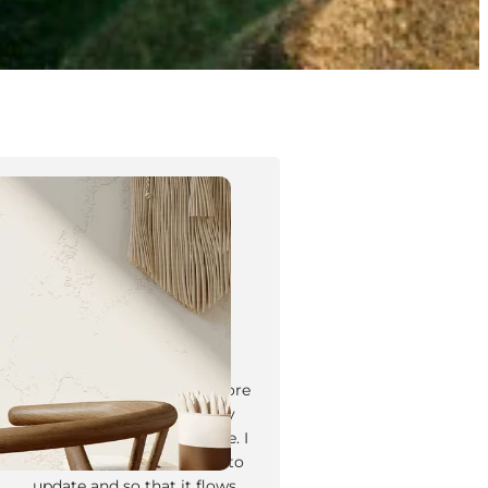
Tyler Moore
Hello, my name is Tyler Moore
and with the help of many
people I made this template. I
made it so it is super easy to
update and so that it flows