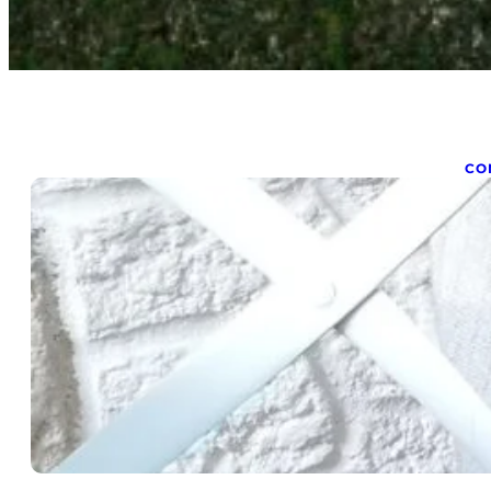
CO
Q
c
oct
Qu
Co