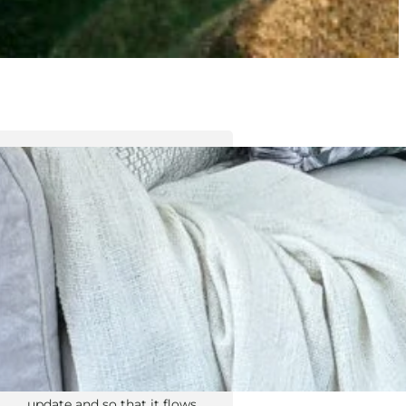
Tyler Moore
Hello, my name is Tyler Moore
and with the help of many
people I made this template. I
made it so it is super easy to
update and so that it flows