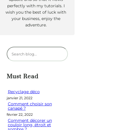
perfectly with my tutorials. I
wish you the best of luck with
your business, enjoy the
adventure.
R
e
c
h
Must Read
e
r
Recyclage déco
janvier 21, 2022
c
Comment choisir son
h
canapé ?
e
février 22, 2022
Comment décorer un
r
couloir long, étroit et
sombre ?