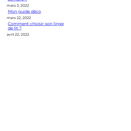
mars 3, 2022
Mon guide déco
mars 22, 2022
Comment choisir son linge
de lit ?
avril 22, 2022
Categories
CONSEILS DÉCO
LES M2 QUI COMPTENT
OUTIL DÉCO
POINT DE VUE
SÉLECTION D'ARTICLES DÉCO