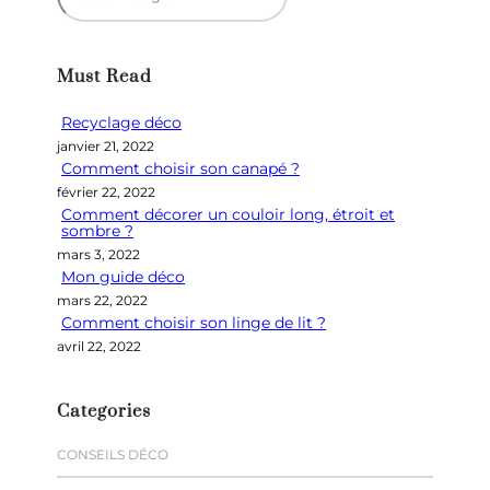
e
c
h
Must Read
e
r
Recyclage déco
c
janvier 21, 2022
h
Comment choisir son canapé ?
e
février 22, 2022
r
Comment décorer un couloir long, étroit et
sombre ?
mars 3, 2022
Mon guide déco
mars 22, 2022
Comment choisir son linge de lit ?
avril 22, 2022
Categories
CONSEILS DÉCO