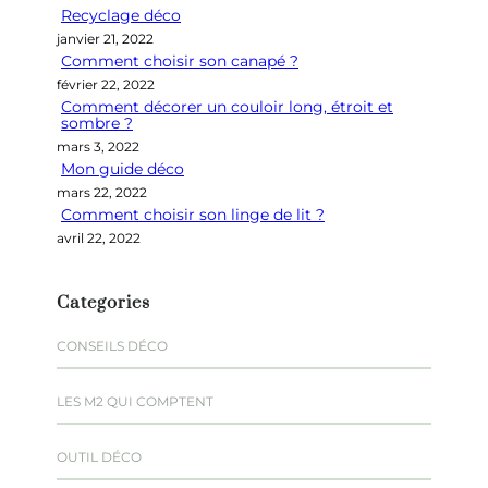
Recyclage déco
c
janvier 21, 2022
h
Comment choisir son canapé ?
e
février 22, 2022
r
Comment décorer un couloir long, étroit et
sombre ?
mars 3, 2022
Mon guide déco
mars 22, 2022
Comment choisir son linge de lit ?
avril 22, 2022
Categories
CONSEILS DÉCO
LES M2 QUI COMPTENT
OUTIL DÉCO