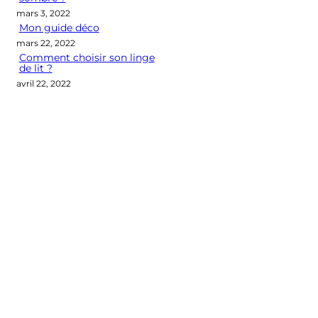
mars 3, 2022
Mon guide déco
mars 22, 2022
Comment choisir son linge
de lit ?
avril 22, 2022
Categories
CONSEILS DÉCO
LES M2 QUI COMPTENT
OUTIL DÉCO
POINT DE VUE
SÉLECTION D'ARTICLES DÉCO