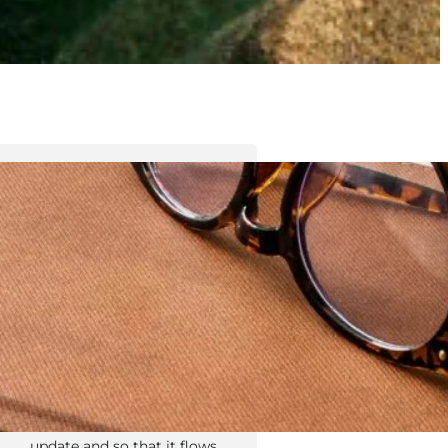
Tyler Moore
Hello, my name is Tyler Moore
and with the help of many
people I made this template. I
made it so it is super easy to
update and so that it flows