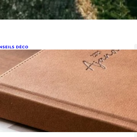
NSEILS DÉCO
ien choisir son tapis d’intérieur
 22, 2023
 comment utiliser un tapis en fonction de ses
mbreux avantages. Voilà un sujet à controverse car
rtains…