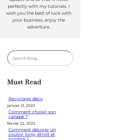
perfectly with my tutorials. I
wish you the best of luck with
your business, enjoy the
adventure.
R
e
c
h
Must Read
e
r
Recyclage déco
janvier 21, 2022
c
Comment choisir son
h
canapé ?
e
février 22, 2022
Comment décorer un
r
couloir long, étroit et
sombre ?