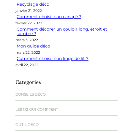
Recyclage déco
c
janvier 21, 2022
h
Comment choisir son canapé ?
e
février 22, 2022
r
Comment décorer un couloir long, étroit et
sombre ?
mars 3, 2022
Mon guide déco
mars 22, 2022
Comment choisir son linge de lit ?
avril 22, 2022
Categories
CONSEILS DÉCO
LES M2 QUI COMPTENT
OUTIL DÉCO