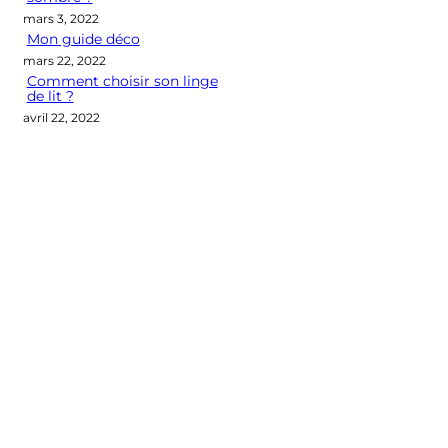
mars 3, 2022
Mon guide déco
mars 22, 2022
Comment choisir son linge
de lit ?
avril 22, 2022
Categories
CONSEILS DÉCO
LES M2 QUI COMPTENT
OUTIL DÉCO
POINT DE VUE
SÉLECTION D'ARTICLES DÉCO