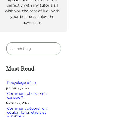
perfectly with my tutorials. I
wish you the best of luck with
your business, enjoy the
adventure.
R
e
c
h
Must Read
e
r
Recyclage déco
janvier 21, 2022
c
Comment choisir son
h
canapé ?
e
février 22, 2022
Comment décorer un
r
couloir long, étroit et
sombre ?