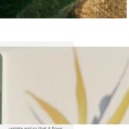
Tyler Moore
Hello, my name is Tyler Moore
and with the help of many
people I made this template. I
made it so it is super easy to
update and so that it flows