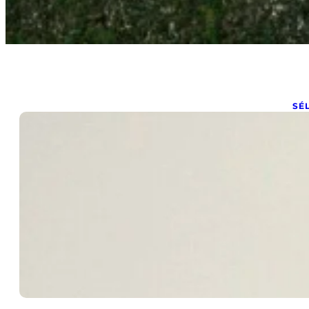
SÉ
P
sa
mar
Po
une