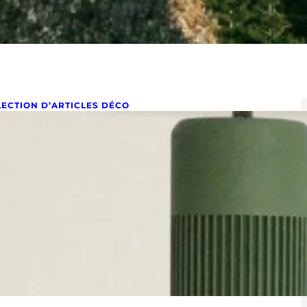
LECTION D’ARTICLES DÉCO
oser une suspension au plafond
ns outil !
s 13, 2024
ser une suspension sur boîtier DCL sans outils Poser
 suspension sur un boîtier dcl sans outils, ni…