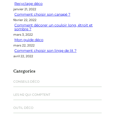
Recyclage déco
c
janvier 21, 2022
h
Comment choisir son canapé ?
e
février 22, 2022
r
Comment décorer un couloir long, étroit et
sombre ?
mars 3, 2022
Mon guide déco
mars 22, 2022
Comment choisir son linge de lit ?
avril 22, 2022
Categories
CONSEILS DÉCO
LES M2 QUI COMPTENT
OUTIL DÉCO