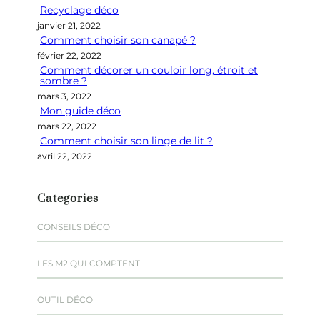
Recyclage déco
c
janvier 21, 2022
h
Comment choisir son canapé ?
e
février 22, 2022
r
Comment décorer un couloir long, étroit et
sombre ?
mars 3, 2022
Mon guide déco
mars 22, 2022
Comment choisir son linge de lit ?
avril 22, 2022
Categories
CONSEILS DÉCO
LES M2 QUI COMPTENT
OUTIL DÉCO