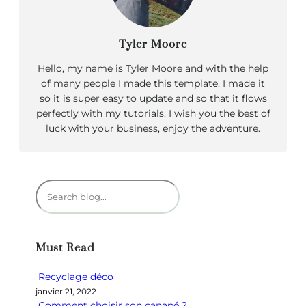
Tyler Moore
Hello, my name is Tyler Moore and with the help
of many people I made this template. I made it
so it is super easy to update and so that it flows
perfectly with my tutorials. I wish you the best of
luck with your business, enjoy the adventure.
R
e
c
h
Must Read
e
r
Recyclage déco
c
janvier 21, 2022
h
Comment choisir son canapé ?