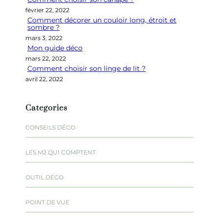
e
février 22, 2022
r
Comment décorer un couloir long, étroit et
sombre ?
mars 3, 2022
Mon guide déco
mars 22, 2022
Comment choisir son linge de lit ?
avril 22, 2022
Categories
CONSEILS DÉCO
LES M2 QUI COMPTENT
OUTIL DÉCO
POINT DE VUE