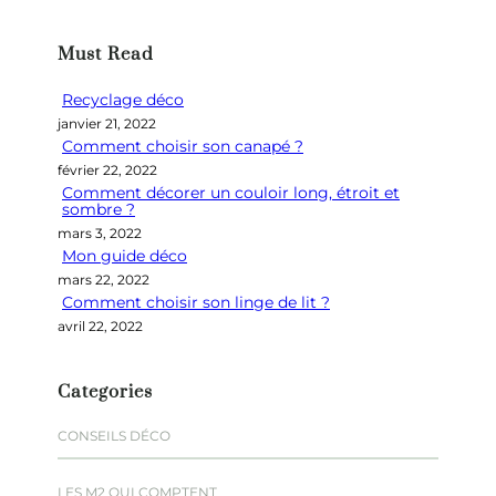
c
h
Must Read
e
r
Recyclage déco
c
janvier 21, 2022
h
Comment choisir son canapé ?
e
février 22, 2022
r
Comment décorer un couloir long, étroit et
sombre ?
mars 3, 2022
Mon guide déco
mars 22, 2022
Comment choisir son linge de lit ?
avril 22, 2022
Categories
CONSEILS DÉCO
LES M2 QUI COMPTENT