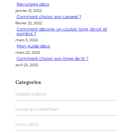
Recyclage déco
c
janvier 21, 2022
h
Comment choisir son canapé ?
e
février 22, 2022
r
Comment décorer un couloir long, étroit et
sombre ?
mars 3, 2022
Mon guide déco
mars 22, 2022
Comment choisir son linge de lit ?
avril 22, 2022
Categories
CONSEILS DÉCO
LES M2 QUI COMPTENT
OUTIL DÉCO