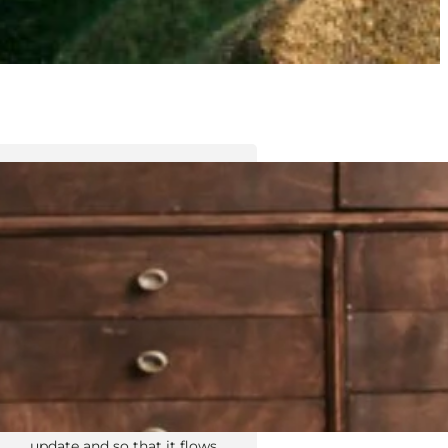
Tyler Moore
Hello, my name is Tyler Moore
and with the help of many
people I made this template. I
made it so it is super easy to
update and so that it flows