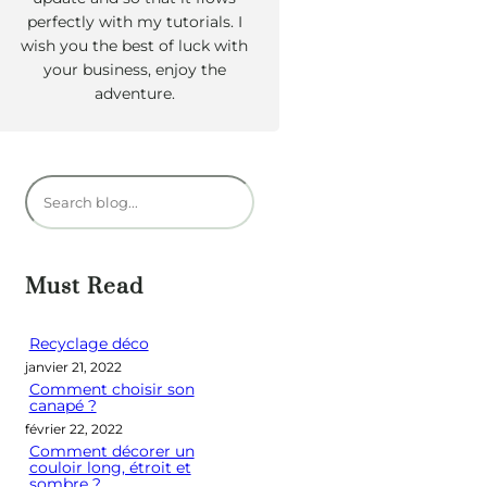
perfectly with my tutorials. I
wish you the best of luck with
your business, enjoy the
adventure.
R
e
c
h
Must Read
e
r
Recyclage déco
janvier 21, 2022
c
Comment choisir son
h
canapé ?
e
février 22, 2022
Comment décorer un
r
couloir long, étroit et
sombre ?