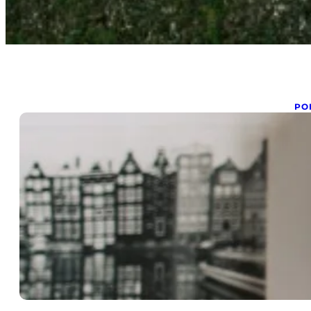
PO
R
jan
Re
de