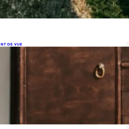
INT DE VUE
ecyclage déco
vier 21, 2022
cyclage déco En ce début d’année 2022, j’ai eu envie
 vous parler de recyclage en décoration. Face…