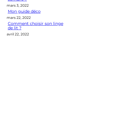
mars 3, 2022
Mon guide déco
mars 22, 2022
Comment choisir son linge
de lit ?
avril 22, 2022
Categories
CONSEILS DÉCO
LES M2 QUI COMPTENT
OUTIL DÉCO
POINT DE VUE
SÉLECTION D'ARTICLES DÉCO