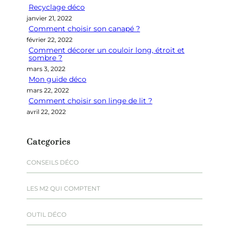
Recyclage déco
c
janvier 21, 2022
h
Comment choisir son canapé ?
e
février 22, 2022
r
Comment décorer un couloir long, étroit et
sombre ?
mars 3, 2022
Mon guide déco
mars 22, 2022
Comment choisir son linge de lit ?
avril 22, 2022
Categories
CONSEILS DÉCO
LES M2 QUI COMPTENT
OUTIL DÉCO