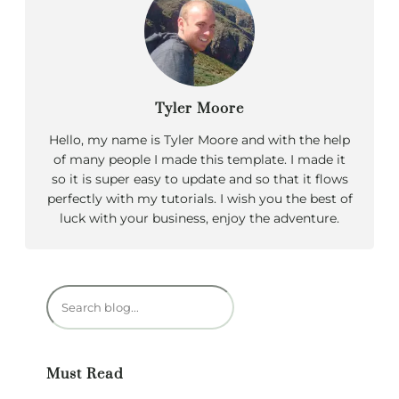
Tyler Moore
Hello, my name is Tyler Moore and with the help
of many people I made this template. I made it
so it is super easy to update and so that it flows
perfectly with my tutorials. I wish you the best of
luck with your business, enjoy the adventure.
R
e
c
h
Must Read
e
r