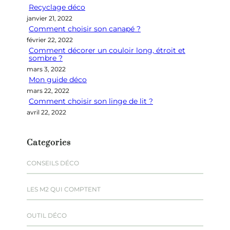
Recyclage déco
c
janvier 21, 2022
h
Comment choisir son canapé ?
e
février 22, 2022
r
Comment décorer un couloir long, étroit et
sombre ?
mars 3, 2022
Mon guide déco
mars 22, 2022
Comment choisir son linge de lit ?
avril 22, 2022
Categories
CONSEILS DÉCO
LES M2 QUI COMPTENT
OUTIL DÉCO