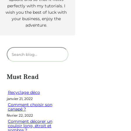
perfectly with my tutorials. I
wish you the best of luck with
your business, enjoy the
adventure.
R
e
c
h
Must Read
e
r
Recyclage déco
janvier 21, 2022
c
Comment choisir son
h
canapé ?
e
février 22, 2022
Comment décorer un
r
couloir long, étroit et
sombre ?