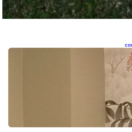
CO
B
fév
Bie
sub