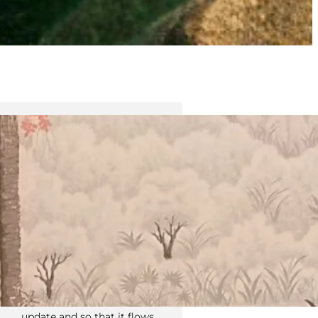
Tyler Moore
Hello, my name is Tyler Moore
and with the help of many
people I made this template. I
made it so it is super easy to
update and so that it flows