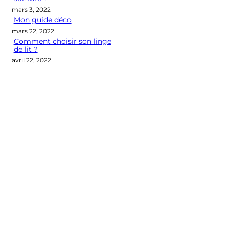
mars 3, 2022
Mon guide déco
mars 22, 2022
Comment choisir son linge
de lit ?
avril 22, 2022
Categories
CONSEILS DÉCO
LES M2 QUI COMPTENT
OUTIL DÉCO
POINT DE VUE
SÉLECTION D'ARTICLES DÉCO