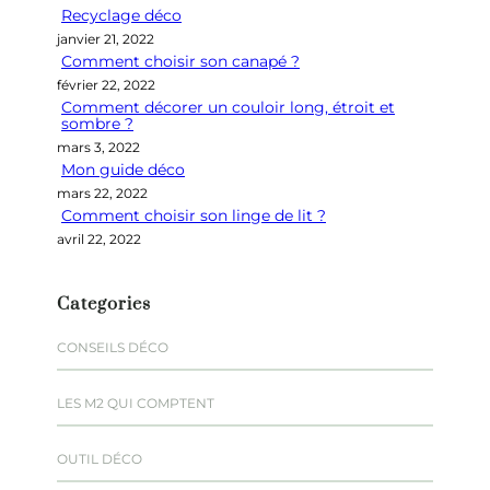
Recyclage déco
c
janvier 21, 2022
h
Comment choisir son canapé ?
e
février 22, 2022
r
Comment décorer un couloir long, étroit et
sombre ?
mars 3, 2022
Mon guide déco
mars 22, 2022
Comment choisir son linge de lit ?
avril 22, 2022
Categories
CONSEILS DÉCO
LES M2 QUI COMPTENT
OUTIL DÉCO