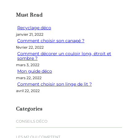
c
h
Must Read
e
r
Recyclage déco
c
janvier 21, 2022
h
Comment choisir son canapé ?
e
février 22, 2022
r
Comment décorer un couloir long, étroit et
sombre ?
mars 3, 2022
Mon guide déco
mars 22, 2022
Comment choisir son linge de lit ?
avril 22, 2022
Categories
CONSEILS DÉCO
LES M2 QUI COMPTENT