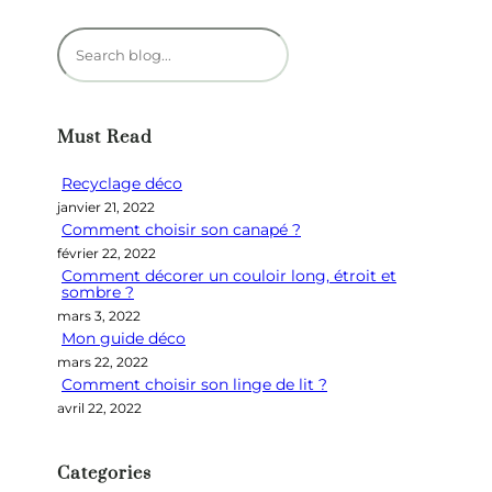
R
e
c
h
Must Read
e
r
Recyclage déco
c
janvier 21, 2022
h
Comment choisir son canapé ?
e
février 22, 2022
r
Comment décorer un couloir long, étroit et
sombre ?
mars 3, 2022
Mon guide déco
mars 22, 2022
Comment choisir son linge de lit ?
avril 22, 2022
Categories