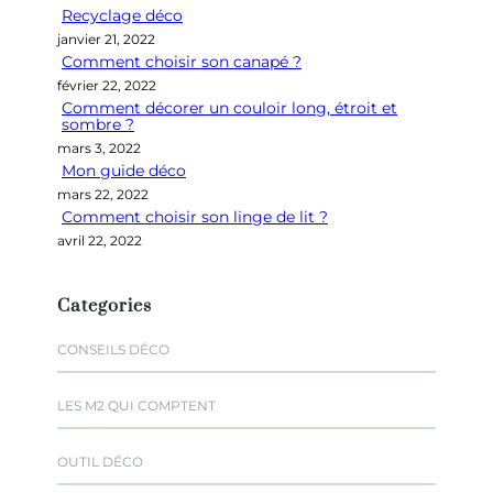
Recyclage déco
c
janvier 21, 2022
h
Comment choisir son canapé ?
e
février 22, 2022
r
Comment décorer un couloir long, étroit et
sombre ?
mars 3, 2022
Mon guide déco
mars 22, 2022
Comment choisir son linge de lit ?
avril 22, 2022
Categories
CONSEILS DÉCO
LES M2 QUI COMPTENT
OUTIL DÉCO