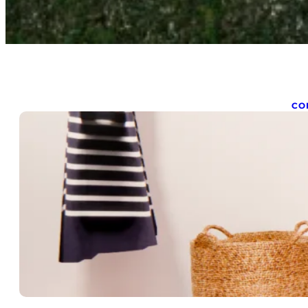
CO
C
l
aoû
Ch
qu
lo