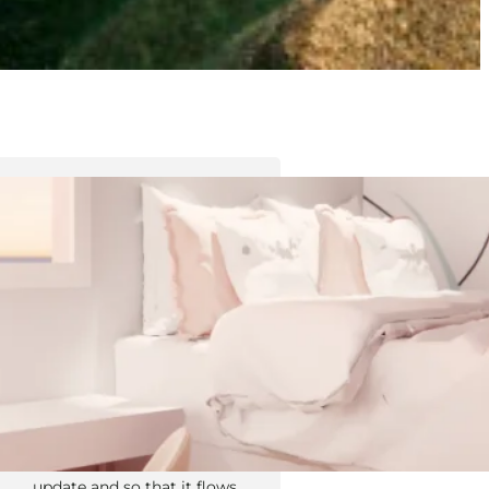
Tyler Moore
Hello, my name is Tyler Moore
and with the help of many
people I made this template. I
made it so it is super easy to
update and so that it flows