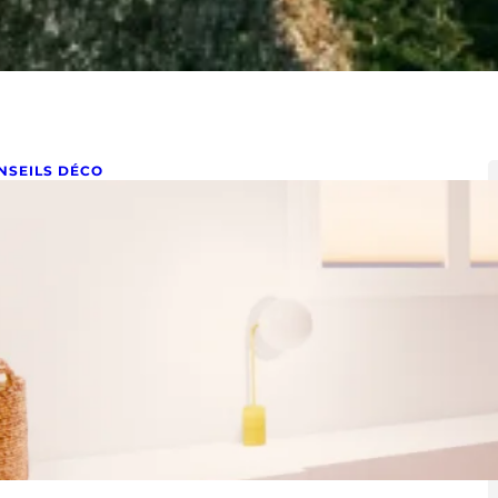
NSEILS DÉCO
hambre en longueur, comment
’aménager ?
t 5, 2022
ambre en longueur, comment l’aménager ? Peut-être
e votre chambre est vraiment étroite et toute en
ngueur, alors…