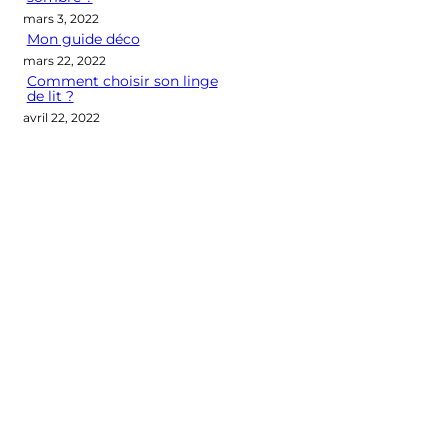
mars 3, 2022
Mon guide déco
mars 22, 2022
Comment choisir son linge
de lit ?
avril 22, 2022
Categories
CONSEILS DÉCO
LES M2 QUI COMPTENT
OUTIL DÉCO
POINT DE VUE
SÉLECTION D'ARTICLES DÉCO