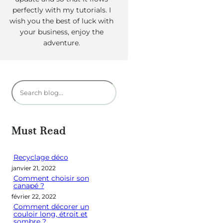
perfectly with my tutorials. I
wish you the best of luck with
your business, enjoy the
adventure.
R
e
c
h
Must Read
e
r
Recyclage déco
janvier 21, 2022
c
Comment choisir son
h
canapé ?
e
février 22, 2022
Comment décorer un
r
couloir long, étroit et
sombre ?