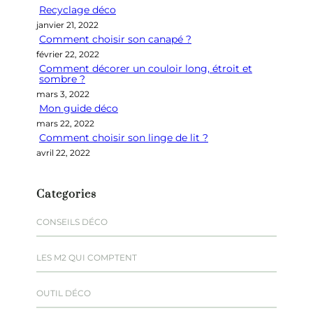
Recyclage déco
c
janvier 21, 2022
h
Comment choisir son canapé ?
e
février 22, 2022
r
Comment décorer un couloir long, étroit et
sombre ?
mars 3, 2022
Mon guide déco
mars 22, 2022
Comment choisir son linge de lit ?
avril 22, 2022
Categories
CONSEILS DÉCO
LES M2 QUI COMPTENT
OUTIL DÉCO