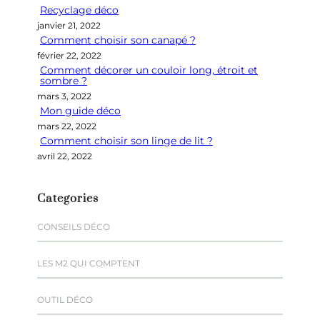
Recyclage déco
c
janvier 21, 2022
h
Comment choisir son canapé ?
e
février 22, 2022
r
Comment décorer un couloir long, étroit et
sombre ?
mars 3, 2022
Mon guide déco
mars 22, 2022
Comment choisir son linge de lit ?
avril 22, 2022
Categories
CONSEILS DÉCO
LES M2 QUI COMPTENT
OUTIL DÉCO