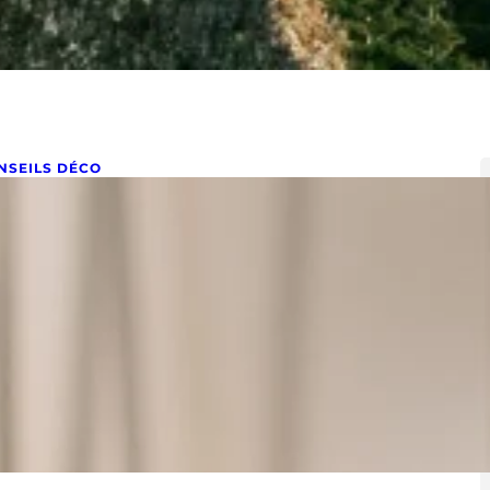
NSEILS DÉCO
omment choisir son linge de lit ?
il 22, 2022
ment choisir son linge de lit ? Je vais vous expliquer
mment choisir la matière de votre linge de…