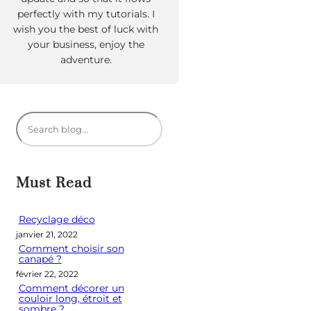
perfectly with my tutorials. I
wish you the best of luck with
your business, enjoy the
adventure.
R
e
c
h
Must Read
e
r
Recyclage déco
janvier 21, 2022
c
Comment choisir son
h
canapé ?
e
février 22, 2022
Comment décorer un
r
couloir long, étroit et
sombre ?