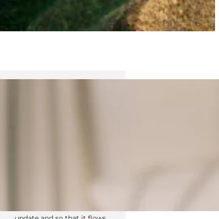
Tyler Moore
Hello, my name is Tyler Moore
and with the help of many
people I made this template. I
made it so it is super easy to
update and so that it flows