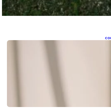
CO
C
avr
Com
co