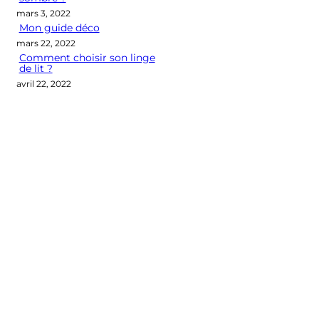
mars 3, 2022
Mon guide déco
mars 22, 2022
Comment choisir son linge
de lit ?
avril 22, 2022
Categories
CONSEILS DÉCO
LES M2 QUI COMPTENT
OUTIL DÉCO
POINT DE VUE
SÉLECTION D'ARTICLES DÉCO