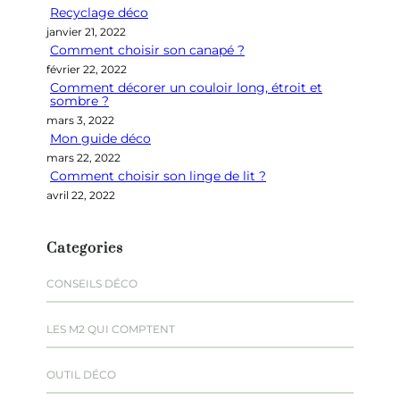
Recyclage déco
c
janvier 21, 2022
h
Comment choisir son canapé ?
e
février 22, 2022
r
Comment décorer un couloir long, étroit et
sombre ?
mars 3, 2022
Mon guide déco
mars 22, 2022
Comment choisir son linge de lit ?
avril 22, 2022
Categories
CONSEILS DÉCO
LES M2 QUI COMPTENT
OUTIL DÉCO