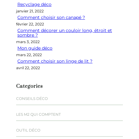
Recyclage déco
c
janvier 21, 2022
h
Comment choisir son canapé ?
e
février 22, 2022
r
Comment décorer un couloir long, étroit et
sombre ?
mars 3, 2022
Mon guide déco
mars 22, 2022
Comment choisir son linge de lit ?
avril 22, 2022
Categories
CONSEILS DÉCO
LES M2 QUI COMPTENT
OUTIL DÉCO